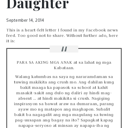
Daughter
September 14, 2014
This is a heart-felt letter I found in my Facebook news
feed. Too good not to share. Without further ado, here
it is:
PARA SA AKING MGA ANAK at sa lahat ng mga
Kabataan.
Walang katumbas na saya ng nararamdaman sa
tuwing makikita ang crush mo. Ang dahilan kung
bakit maaga ka papasok sa school at kahit
masakit-sakit ang dulo ng daliri ay hindi mag-
absent … at hindi makikita si crush. Nagiging
inspirasyon sa bawat araw na dumaraan, parang
ayaw mo ng matapos ang maghapon. Subalit
bakit ba nagagalit ang mga magulang sa tuwing
pag-uusapan ang bagay na ito? Sapagkat kapag
napapa-seryoso at minsan ay napapa-iba ng