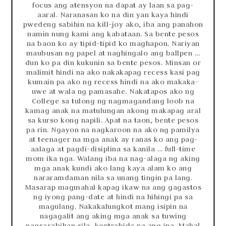
focus ang atensyon na dapat ay laan sa pag-
aaral. Naranasan ko na din yan kaya hindi
pwedeng sabihin na kill-joy ako, iba ang panahon
namin nung kami ang kabataan. Sa bente pesos
na baon ko ay tipid-tipid ko maghapon. Nariyan
maubusan ng papel at naghingalo ang ballpen …
dun ko pa din kukunin sa bente pesos. Minsan or
malimit hindi na ako nakakapag recess kasi pag
kumain pa ako ng recess hindi na ako makaka-
uwe at wala ng pamasahe. Nakatapos ako ng
College sa tulong ng nagmagandang loob na
kamag anak na matulungan akong makapag aral
sa kurso kong napili. Apat na taon, bente pesos
pa rin. Ngayon na nagkaroon na ako ng pamilya
at teenager na mga anak ay ranas ko ang pag-
aalaga at pagdi-disiplina sa kanila … full-time
mom ika nga. Walang iba na nag-alaga ng aking
mga anak kundi ako lang kaya alam ko ang
nararamdaman nila sa unang tingin pa lang.
Masarap magmahal kapag ikaw na ang gagastos
ng iyong pang-date at hindi na hihingi pa sa
magulang. Nakakalungkot mang isipin na
nagagalit ang aking mga anak sa tuwing
pagsasabihan sila, kontrabida na ang ina. Mahal